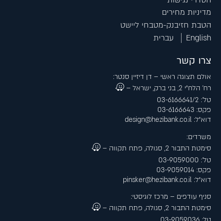
מדיניות מחירים
הטבת חזיבנק-מטבחי ליישט
English
עברית
צרו קשר
אולם תצוגה ראשי – דן דיזיין סנטר:
רח׳ הלח״י 2, בני ברק, ישראל –
טל׳: 03-6166641/2
פקס: 03-6166643
דוא״ל:
design@hezibank.co.il
משרדים:
סימטת התבור 2, סגולה, פתח תקווה –
טל׳: 03-9059000
פקס: 03-9059014
דוא״ל:
pinsker@hezibank.co.il
סניף עודפים – מרכז לוגיסטי:
סימטת התבור 2, סגולה, פתח תקווה –
טל: 03-9059036