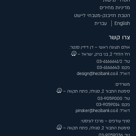
מדיניות מחירים
הטבת חזיבנק-מטבחי ליישט
English
עברית
צרו קשר
אולם תצוגה ראשי – דן דיזיין סנטר:
רח׳ הלח״י 2, בני ברק, ישראל –
טל׳: 03-6166641/2
פקס: 03-6166643
דוא״ל:
design@hezibank.co.il
משרדים:
סימטת התבור 2, סגולה, פתח תקווה –
טל׳: 03-9059000
פקס: 03-9059014
דוא״ל:
pinsker@hezibank.co.il
סניף עודפים – מרכז לוגיסטי:
סימטת התבור 2, סגולה, פתח תקווה –
טל: 03-9059036